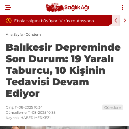
r: Virüs mutasyona
Yılın ilk 6 ayında 10 bini aşkın hasta h
oksijen tedavisinden yararlandı
Ana Sayfa
›
Gündem
Balıkesir Depreminde
Son Durum: 19 Yaralı
Taburcu, 10 Kişinin
Tedavisi Devam
Ediyor
Giriş: 11-08-2025 10:34
Gündem
Güncelleme: 11-08-2025 10:35
Kaynak: HABER MERKEZI