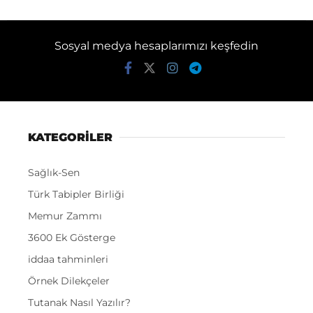
Sosyal medya hesaplarımızı keşfedin
KATEGORİLER
Sağlık-Sen
Türk Tabipler Birliği
Memur Zammı
3600 Ek Gösterge
iddaa tahminleri
Örnek Dilekçeler
Tutanak Nasıl Yazılır?