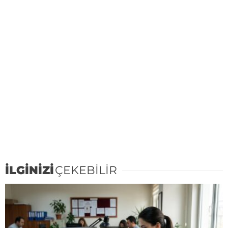
İLGİNİZİ
ÇEKEBİLİR