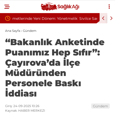
 Yönetmelik
Sivilce Sandı, Cilt Kanseri Çıktı: Ameliyattan 60
Baş 
Dikişle Uyandı
Sen
Ana Sayfa
›
Gündem
“Bakanlık Anketinde
Puanımız Hep Sıfır”:
Çayırova’da İlçe
Müdüründen
Personele Baskı
İddiası
Giriş: 24-09-2025 10:26
Gündem
Kaynak: HABER MERKEZI