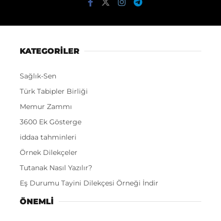
KATEGORİLER
Sağlık-Sen
Türk Tabipler Birliği
Memur Zammı
3600 Ek Gösterge
iddaa tahminleri
Örnek Dilekçeler
Tutanak Nasıl Yazılır?
Eş Durumu Tayini Dilekçesi Örneği İndir
ÖNEMLI