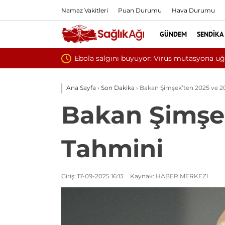
Namaz Vakitleri
Puan Durumu
Hava Durumu
GÜNDEM
SENDIKA
Yılın ilk 6 ay
Ana Sayfa
›
Son Dakika
›
Bakan Şimşek’ten 2025 ve 2
Bakan Şimşek
Tahmini
Giriş: 17-09-2025 16:13
Kaynak: HABER MERKEZI