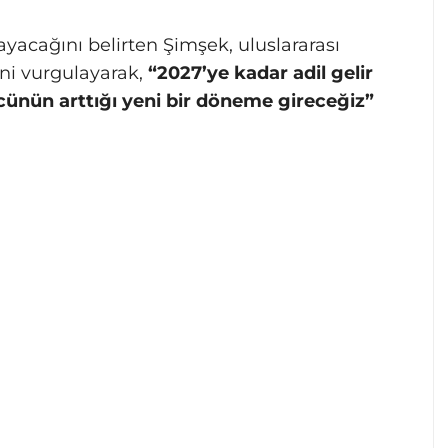
acağını belirten Şimşek, uluslararası
ini vurgulayarak,
“2027’ye kadar adil gelir
cünün arttığı yeni bir döneme gireceğiz”