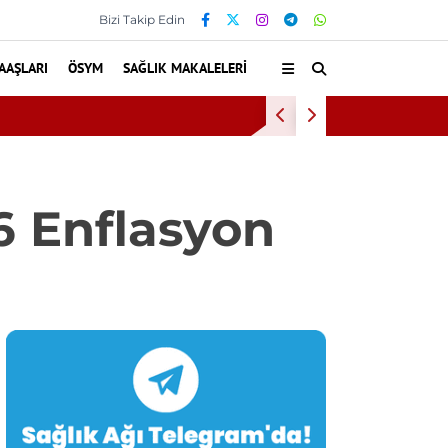
Bizi Takip Edin
AAŞLARI
ÖSYM
SAĞLIK MAKALELERI
Diş eti ka
6 Enflasyon