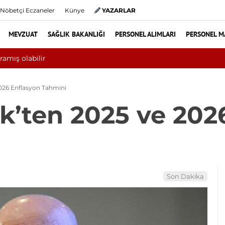
Nöbetçi Eczaneler
Künye
YAZARLAR
MEVZUAT
SAĞLIK BAKANLIĞI
PERSONEL ALIMLARI
PERSONEL M
ında 10 bini aşkın hasta hiperbarik oksijen tedavisinden yararlandı
026 Enflasyon Tahmini
’ten 2025 ve 202
Son Dakika