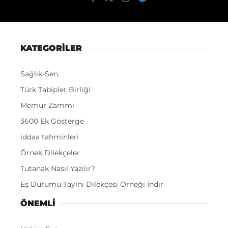
KATEGORİLER
Sağlık-Sen
Türk Tabipler Birliği
Memur Zammı
3600 Ek Gösterge
iddaa tahminleri
Örnek Dilekçeler
Tutanak Nasıl Yazılır?
Eş Durumu Tayini Dilekçesi Örneği İndir
ÖNEMLI