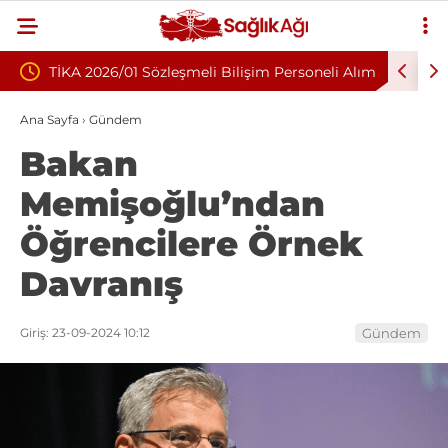
meli Bilişim Personeli Alım
Nükleoplasti mi, Ameliyat mı? Bel 
Fıtığında Doğru Tedavi Seçimi
Ana Sayfa
›
Gündem
Bakan
Memişoğlu’ndan
Öğrencilere Örnek
Davranış
Giriş: 23-09-2024 10:12
Gündem