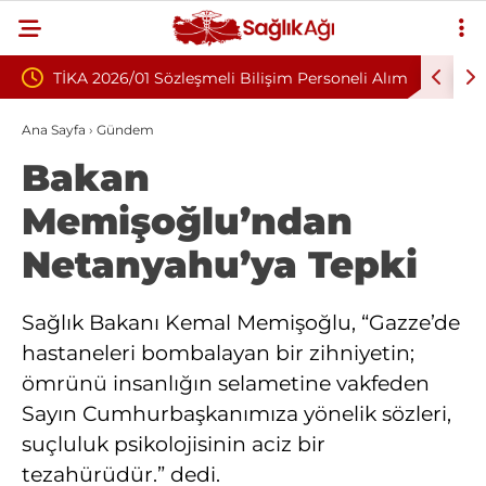
eşmeli Bilişim Personeli Alım
Nükleoplasti mi, Ameliyat mı? Be
Fıtığında Doğru Tedavi Seçimi
Ana Sayfa
›
Gündem
Bakan
Memişoğlu’ndan
Netanyahu’ya Tepki
Sağlık Bakanı Kemal Memişoğlu, “Gazze’de
hastaneleri bombalayan bir zihniyetin;
ömrünü insanlığın selametine vakfeden
Sayın Cumhurbaşkanımıza yönelik sözleri,
suçluluk psikolojisinin aciz bir
tezahürüdür.” dedi.