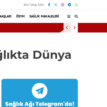
Bizi Takip Edin
AAŞLARI
ÖSYM
SAĞLIK MAKALELERI
Diş eti kanam
ğlıkta Dünya