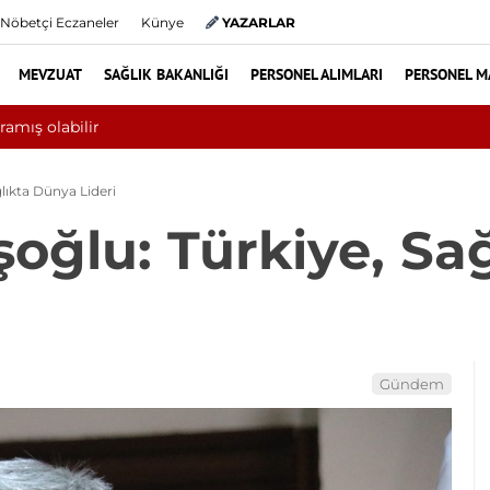
Nöbetçi Eczaneler
Künye
YAZARLAR
MEVZUAT
SAĞLIK BAKANLIĞI
PERSONEL ALIMLARI
PERSONEL M
a 10 bini aşkın hasta hiperbarik oksijen tedavisinden yararlandı
lıkta Dünya Lideri
ğlu: Türkiye, Sa
Gündem