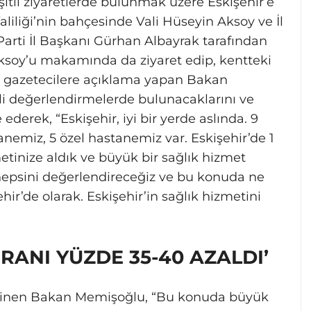
tli ziyaretlerde bulunmak üzere Eskişehir’e
liliği’nin bahçesinde Vali Hüseyin Aksoy ve İl
 Parti İl Başkanı Gürhan Albayrak tarafından
ksoy’u makamında da ziyaret edip, kentteki
ndan gazetecilere açıklama yapan Bakan
ili değerlendirmelerde bulunacaklarını ve
ederek, “Eskişehir, iyi bir yerde aslında. 9
anemiz, 5 özel hastanemiz var. Eskişehir’de 1
etinize aldık ve büyük bir sağlık hizmet
epsini değerlendireceğiz ve bu konuda ne
ir’de olarak. Eskişehir’in sağlık hizmetini
ANI YÜZDE 35-40 AZALDI’
eğinen Bakan Memişoğlu, “Bu konuda büyük