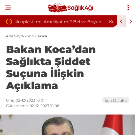
? Bel ve Boyun
Kültür ve Turizm Bakanlığı Uludağ Alan
i
Başkanlığı 11 Sürekli İşçi Alımı Duyuruldu
Ana Sayfa
›
Son Dakika
Bakan Koca’dan
Sağlıkta Şiddet
Suçuna İlişkin
Açıklama
Giriş: 02-12-2023 10:01
Son Dakika
Güncelleme: 02-12-2023 10:06