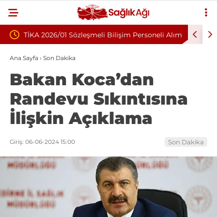
şmeli Bilişim Personeli Alım
Nükleoplasti mi, Ameliyat mı? Bel
Fıtığında Doğru Tedavi Seçimi
Ana Sayfa
›
Son Dakika
Bakan Koca’dan
Randevu Sıkıntısına
İlişkin Açıklama
Giriş: 06-06-2024 15:00
Son Dakika