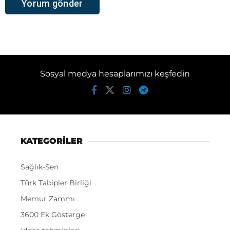
Sosyal medya hesaplarımızı keşfedin
KATEGORİLER
Sağlık-Sen
Türk Tabipler Birliği
Memur Zammı
3600 Ek Gösterge