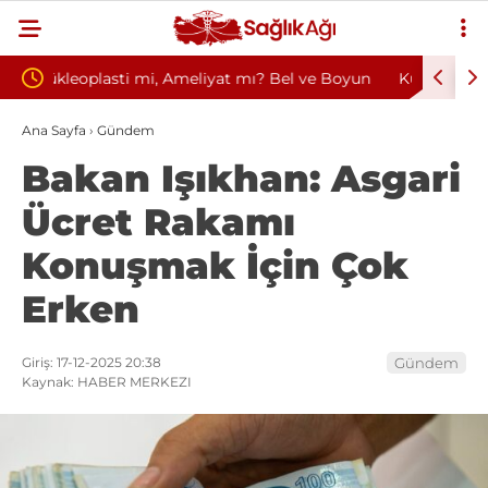
 mı? Bel ve Boyun
Kültür ve Turizm Bakanlığı Uludağ Alan
çimi
Başkanlığı 11 Sürekli İşçi Alımı Duyuruldu
Ana Sayfa
›
Gündem
Bakan Işıkhan: Asgari
Ücret Rakamı
Konuşmak İçin Çok
Erken
Giriş: 17-12-2025 20:38
Gündem
Kaynak: HABER MERKEZI