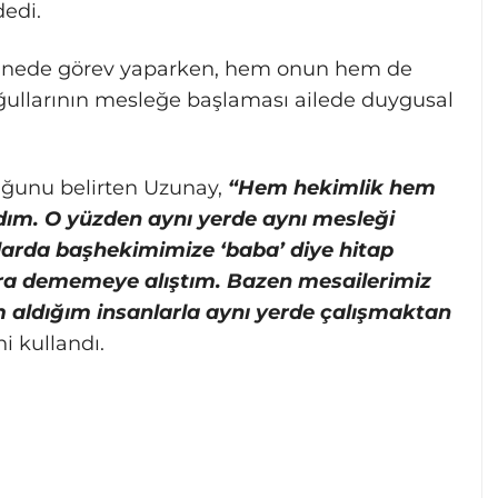
edi.
stanede görev yaparken, hem onun hem de
oğullarının mesleğe başlaması ailede duygusal
uğunu belirten Uzunay,
“Hem hekimlik hem
ldım. O yüzden aynı yerde aynı mesleği
arda başhekimimize ‘baba’ diye hitap
nra dememeye alıştım. Bazen mesailerimiz
ham aldığım insanlarla aynı yerde çalışmaktan
ni kullandı.