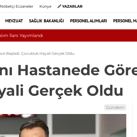
Nöbetçi Eczaneler
Künye
YAZARLAR
MEVZUAT
SAĞLIK BAKANLIĞI
PERSONEL ALIMLARI
PERSONEL M
? Bel ve Boyun Fıtığında Doğru Tedavi Seçimi
ve Başladı: Çocukluk Hayali Gerçek Oldu
nı Hastanede Göre
ali Gerçek Oldu
Gündem