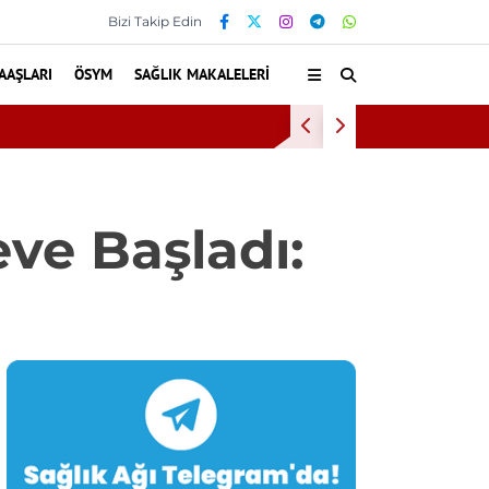
Bizi Takip Edin
AAŞLARI
ÖSYM
SAĞLIK MAKALELERI
Kültür ve Turizm Bakanlığı
ve Başladı: