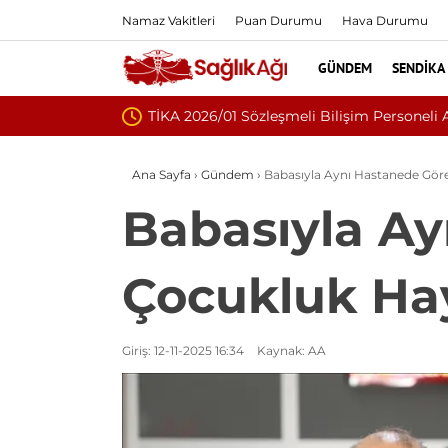
Namaz Vakitleri
Puan Durumu
Hava Durumu
GÜNDEM
SENDIKA
Nükleoplasti mi, Ameliyat mı
Ana Sayfa
›
Gündem
›
Babasıyla Aynı Hastanede Göre
Babasıyla Ay
Çocukluk Hay
Giriş: 12-11-2025 16:34
Kaynak: AA