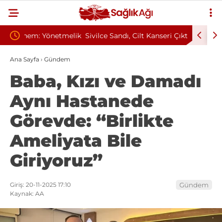
tmelik
Sivilce Sandı, Cilt Kanseri Çıktı: Ameliyattan 60
Baş Dönm
Dikişle Uyandı
Sendromu
Ana Sayfa
›
Gündem
Baba, Kızı ve Damadı
Aynı Hastanede
Görevde: “Birlikte
Ameliyata Bile
Giriyoruz”
Giriş: 20-11-2025 17:10
Gündem
Kaynak: AA