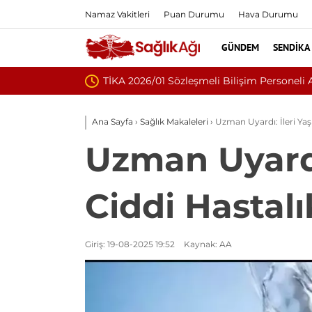
Namaz Vakitleri
Puan Durumu
Hava Durumu
GÜNDEM
SENDIKA
Nükleoplasti mi,
Ana Sayfa
›
Sağlık Makaleleri
›
Uzman Uyardı: İleri Yaş
Uzman Uyardı
Ciddi Hastalı
Giriş: 19-08-2025 19:52
Kaynak: AA