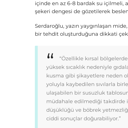
içinde en az 6-8 bardak su içilmeli,
şekeri dengesi de gözetilerek besle
Serdaroğlu, yazın yaygınlaşan mide, 
bir tehdit oluşturduğuna dikkati ç
“Özellikle kırsal bölgelerd
yüksek sıcaklık nedeniyle gıdala
kusma gibi şikayetlere neden o
yoluyla kaybedilen sıvılarla bir
ulaşabilen bir susuzluk tablosu
müdahale edilmediği takdirde ise
düşüklüğü ve böbrek yetmezliği
ciddi sonuçlar doğurabiliyor.”