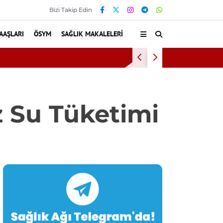
Bizi Takip Edin
AAŞLARI
ÖSYM
SAĞLIK MAKALELERI
Kültür ve Tur
z Su Tüketimi