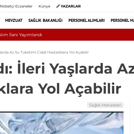
Nöbetçi Eczaneler
Künye
YAZARLAR
MEVZUAT
SAĞLIK BAKANLIĞI
PERSONEL ALIMLARI
PERSONEL M
 Ameliyat mı? Bel ve Boyun Fıtığında Doğru Tedavi Seçimi
larda Az Su Tüketimi Ciddi Hastalıklara Yol Açabilir
: İleri Yaşlarda A
klara Yol Açabilir
Sağlık Makaleleri