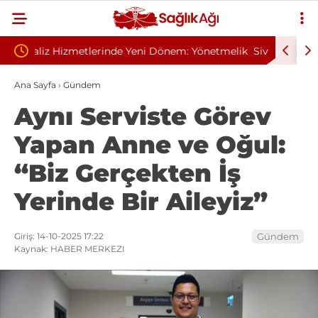
em: Yönetmelik
Sivilce Sandı, Cilt Kanseri Çıktı: Ameliyattan 60
Dikişle Uyandı
Ana Sayfa
›
Gündem
Aynı Serviste Görev
Yapan Anne ve Oğul:
“Biz Gerçekten İş
Yerinde Bir Aileyiz”
Giriş: 14-10-2025 17:22
Gündem
Kaynak: HABER MERKEZI