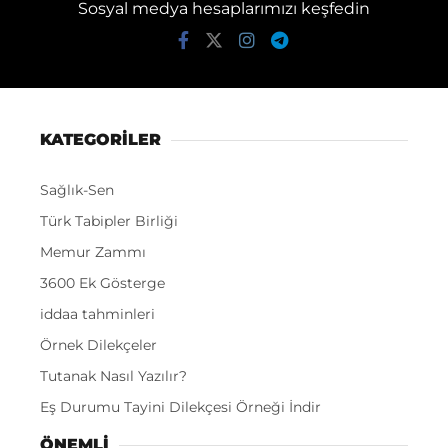
Sosyal medya hesaplarımızı keşfedin
KATEGORİLER
Sağlık-Sen
Türk Tabipler Birliği
Memur Zammı
3600 Ek Gösterge
iddaa tahminleri
Örnek Dilekçeler
Tutanak Nasıl Yazılır?
Eş Durumu Tayini Dilekçesi Örneği İndir
ÖNEMLI