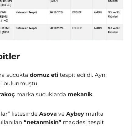
itler
ana sucukta
domuz eti
tespit edildi. Aynı
i bulunmuştu.
rakoç
marka sucuklarda
mekanik
lar” listesinde
Asova
ve
Aybey
marka
ullanılan
“netanmisin”
maddesi tespit