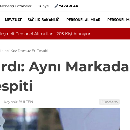
Nöbetçi Eczaneler
Künye
YAZARLAR
MEVZUAT
SAĞLIK BAKANLIĞI
PERSONEL ALIMLARI
PERSONEL M
1 Sözleşmeli Personel Alımı İlanı
İkinci Kez Domuz Eti Tespiti
rdı: Aynı Markada 
spiti
Kaynak: BULTEN
Gündem