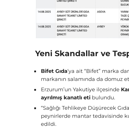
Yeni Skandallar ve Tesp
Bifet Gıda
‘ya ait “Bifet” marka d
markanın salamında da domuz et
Erzurum’un Yakutiye ilçesinde
Ka
ayrılmış kanatlı eti
bulundu.
“Sağlığı Tehlikeye Düşürecek Gıda
peynirlerde mantar tedavisinde k
edildi.