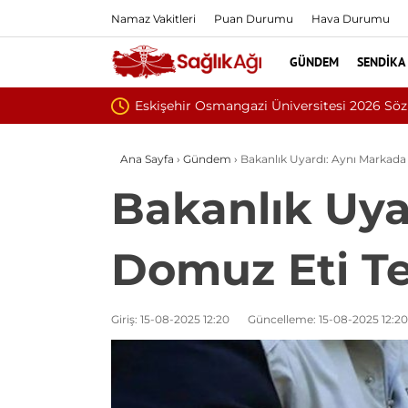
Namaz Vakitleri
Puan Durumu
Hava Durumu
GÜNDEM
SENDIKA
İnönü Üniversitesi 13
Ana Sayfa
›
Gündem
›
Bakanlık Uyardı: Aynı Markada 
Bakanlık Uya
Domuz Eti Te
Giriş: 15-08-2025 12:20
Güncelleme: 15-08-2025 12:20