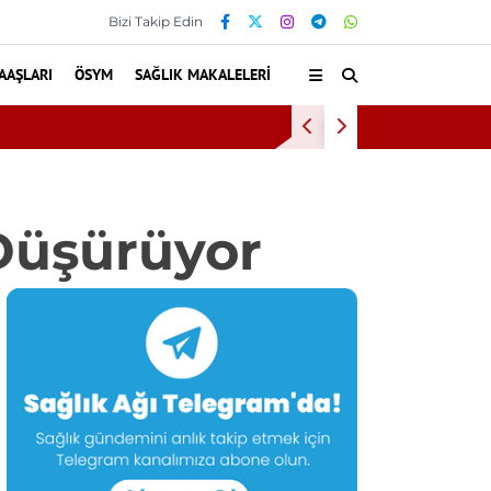
Bizi Takip Edin
AAŞLARI
ÖSYM
SAĞLIK MAKALELERI
ruldu
Bu Alışka
 Düşürüyor