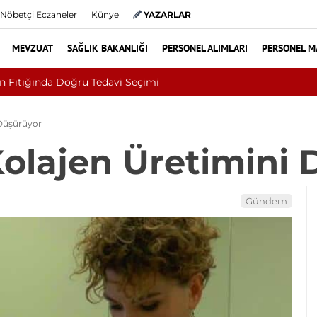
Nöbetçi Eczaneler
Künye
YAZARLAR
MEVZUAT
SAĞLIK BAKANLIĞI
PERSONEL ALIMLARI
PERSONEL M
rizm Bakanlığı Uludağ Alan Başkanlığı 11 Sürekli İşçi Alımı Duyu
 Düşürüyor
Kolajen Üretimini
Gündem