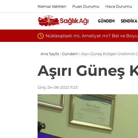
Namaz Vakitleri
Puan Durumu
Hava Durumu
GÜNDEM
SENDIKA
Kültür ve Tu
Ana Sayfa
›
Gündem
›
Aşırı Güneş Kolajen Üretimini
Aşırı Güneş 
Giriş: 24-08-2022 11:23