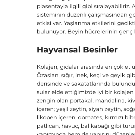
plasentayla ilgili gibi sıralayabiliri
sisteminin düzenli çalışmasından gör
etkisi var. Yaşlanma etkilerini geciktir
bulunuyor. Beyin hücrelerinin genç k
Hayvansal Besinler
Kolajen, gıdalar arasında en çok e
Özaslan, sığır, inek, keçi ve geyik g
derisinde ve sakatatlarında bulunduğ
sular elde ettiğimizde iyi bir kolaj
zengin olan portakal, mandalina, kiv
içeren; yeşil zeytin, siyah zeytin, so
likopen içeren; domates, kırmızı bib
patlıcan, havuç, bal kabağı gibi tu
yapımında hem de yapısını düzenle