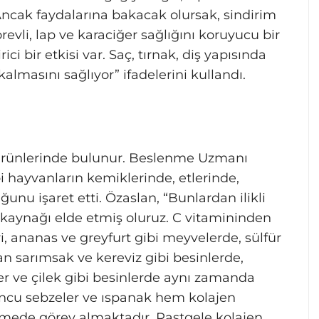
z. Ancak faydalarına bakacak olursak, sindirim
evli, lap ve karaciğer sağlığını koruyucu bir
ici bir etkisi var. Saç, tırnak, diş yapısında
almasını sağlıyor” ifadelerini kullandı.
t ürünlerinde bulunur. Beslenme Uzmanı
ibi hayvanların kemiklerinde, etlerinde,
unu işaret etti. Özaslan, “Bunlardan ilikli
en kaynağı elde etmiş oluruz. C vitamininden
i, ananas ve greyfurt gibi meyvelerde, sülfür
ğan sarımsak ve kereviz gibi besinlerde,
er ve çilek gibi besinlerde aynı zamanda
runcu sebzeler ve ıspanak hem kolajen
mede görev almaktadır. Rastgele kolajen