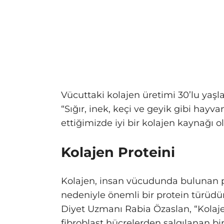
Vücuttaki kolajen üretimi 30’lu yaş
“Sığır, inek, keçi ve geyik gibi hayvan
ettiğimizde iyi bir kolajen kaynağı 
Kolajen Proteini
Kolajen, insan vücudunda bulunan pr
nedeniyle önemli bir protein türüd
Diyet Uzmanı Rabia Özaslan, “Kola
fibroblast hücrelerden salgılanan bi