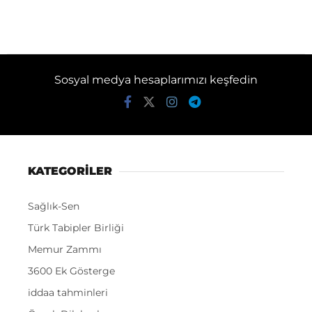
Sosyal medya hesaplarımızı keşfedin
KATEGORİLER
Sağlık-Sen
Türk Tabipler Birliği
Memur Zammı
3600 Ek Gösterge
iddaa tahminleri