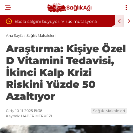
or: Virüs mutasyona
Yılın ilk 6 ayında 10 bini aşkın hasta 
oksijen tedavisinden yararlandı
Ana Sayfa
›
Sağlık Makaleleri
Araştırma: Kişiye Özel
D Vitamini Tedavisi,
İkinci Kalp Krizi
Riskini Yüzde 50
Azaltıyor
Giriş: 10-11-2025 19:38
Sağlık Makaleleri
Kaynak: HABER MERKEZI