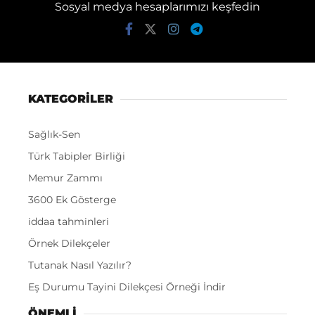
Sosyal medya hesaplarımızı keşfedin
KATEGORİLER
Sağlık-Sen
Türk Tabipler Birliği
Memur Zammı
3600 Ek Gösterge
iddaa tahminleri
Örnek Dilekçeler
Tutanak Nasıl Yazılır?
Eş Durumu Tayini Dilekçesi Örneği İndir
ÖNEMLI