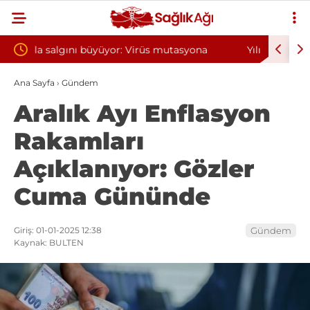
tasyona
Yılın ilk 6 ayında 10 bini aşkın hasta hiperbarik
oksijen tedavisinden yararlandı
Ana Sayfa
›
Gündem
Aralık Ayı Enflasyon
Rakamları
Açıklanıyor: Gözler
Cuma Gününde
Giriş: 01-01-2025 12:38
Gündem
Kaynak: BULTEN