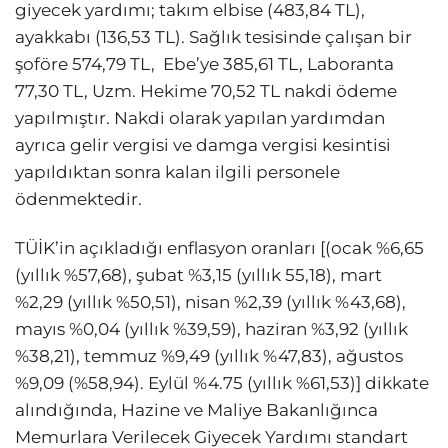
giyecek yardımı; takım elbise (483,84 TL),
ayakkabı (136,53 TL). Sağlık tesisinde çalışan bir
şoföre 574,79 TL, Ebe’ye 385,61 TL, Laboranta
77,30 TL, Uzm. Hekime 70,52 TL nakdi ödeme
yapılmıştır. Nakdi olarak yapılan yardımdan
ayrıca gelir vergisi ve damga vergisi kesintisi
yapıldıktan sonra kalan ilgili personele
ödenmektedir.
TÜİK’in açıkladığı enflasyon oranları [(ocak %6,65
(yıllık %57,68), şubat %3,15 (yıllık 55,18), mart
%2,29 (yıllık %50,51), nisan %2,39 (yıllık %43,68),
mayıs %0,04 (yıllık %39,59), haziran %3,92 (yıllık
%38,21), temmuz %9,49 (yıllık %47,83), ağustos
%9,09 (%58,94). Eylül %4.75 (yıllık %61,53)] dikkate
alındığında, Hazine ve Maliye Bakanlığınca
Memurlara Verilecek Giyecek Yardımı standart