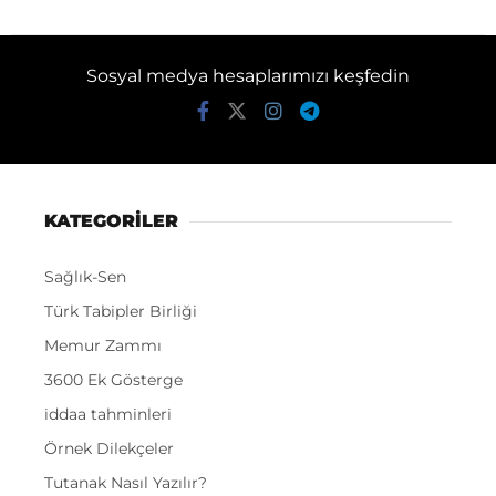
Sosyal medya hesaplarımızı keşfedin
KATEGORİLER
Sağlık-Sen
Türk Tabipler Birliği
Memur Zammı
3600 Ek Gösterge
iddaa tahminleri
Örnek Dilekçeler
Tutanak Nasıl Yazılır?