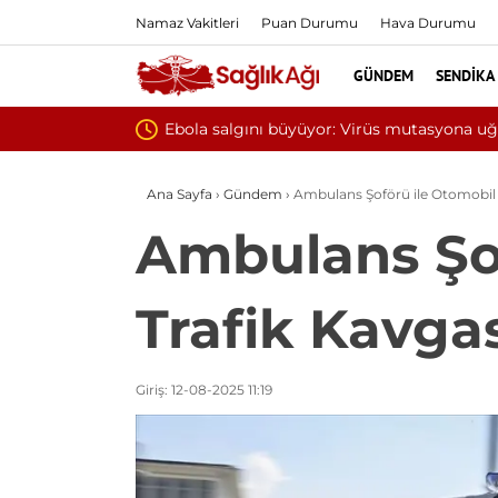
Namaz Vakitleri
Puan Durumu
Hava Durumu
GÜNDEM
SENDIKA
na uğramış olabilir
Ana Sayfa
›
Gündem
›
Ambulans Şoförü ile Otomobil 
Ambulans Şo
Trafik Kavgas
Giriş: 12-08-2025 11:19