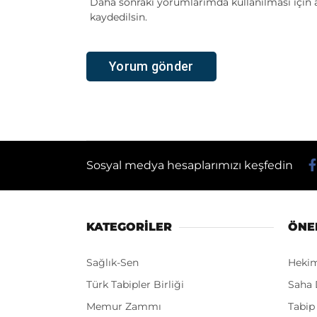
Daha sonraki yorumlarımda kullanılması için a
kaydedilsin.
Sosyal medya hesaplarımızı keşfedin
KATEGORİLER
ÖNE
Sağlık-Sen
Heki
Türk Tabipler Birliği
Saha 
Memur Zammı
Tabip