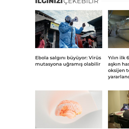
İLGİNİZİ
ÇEKEBİLİR
Ebola salgını büyüyor: Virüs
Yılın ilk
mutasyona uğramış olabilir
aşkın ha
oksijen 
yararlan