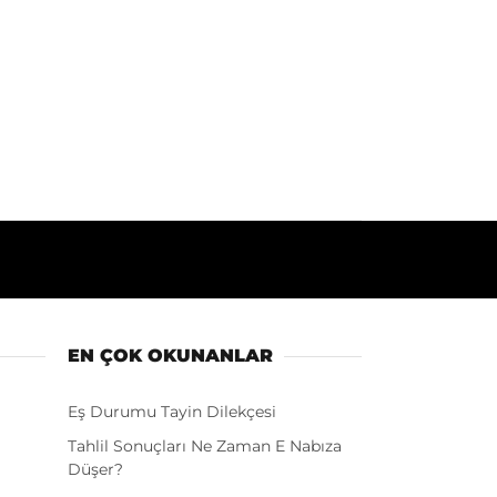
EN ÇOK OKUNANLAR
Eş Durumu Tayin Dilekçesi
Tahlil Sonuçları Ne Zaman E Nabıza
Düşer?