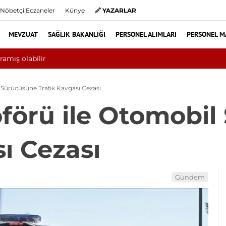
Nöbetçi Eczaneler
Künye
YAZARLAR
MEVZUAT
SAĞLIK BAKANLIĞI
PERSONEL ALIMLARI
PERSONEL M
Yılın ilk 6 ayında 10 bini aşkın ha
Sürücüsüne Trafik Kavgası Cezası
förü ile Otomobil
ı Cezası
Gündem