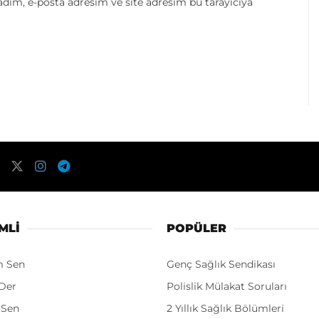
dım, e-posta adresim ve site adresim bu tarayıcıya
MLI
POPÜLER
m Sen
Genç Sağlık Sendikası
Der
Polislik Mülakat Soruları
 Sen
2 Yıllık Sağlık Bölümleri