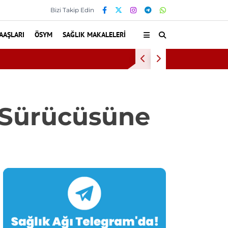
Bizi Takip Edin
AAŞLARI
ÖSYM
SAĞLIK MAKALELERI
sta hiperbarik oksijen tedavisinden yararlandı
 Sürücüsüne