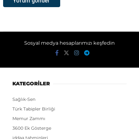
Sosyal medya hesaplarımızı keşfedin
KATEGORİLER
Sağlık-Sen
Türk Tabipler Birliği
Memur Zammı
3600 Ek Gösterge
iddaa tahminleri