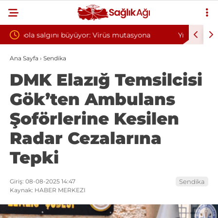
mutasyona
Yılın ilk 6 ayında 10 bini aşkın hasta hiperbarik
oksijen tedavisinden yararlandı
Ana Sayfa
›
Sendika
DMK Elazığ Temsilcisi
Gök’ten Ambulans
Şoförlerine Kesilen
Radar Cezalarına
Tepki
Giriş: 08-08-2025 14:47
Sendika
Kaynak: HABER MERKEZI