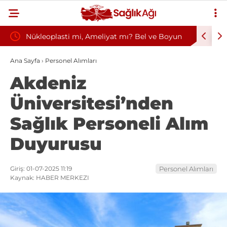
i Alım
Nükleoplasti mi, Ameliyat mı? Bel ve Boyun
Kültür v
Fıtığında Doğru Tedavi Seçimi
Başkanlığ
Ana Sayfa
›
Personel Alımları
Akdeniz
Üniversitesi’nden
Sağlık Personeli Alım
Duyurusu
Giriş: 01-07-2025 11:19
Personel Alımları
Kaynak: HABER MERKEZI