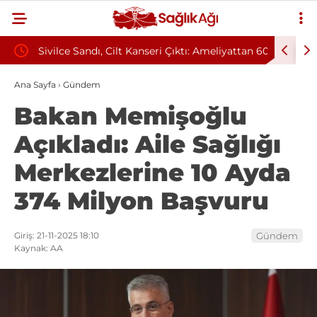
tmelik
Sivilce Sandı, Cilt Kanseri Çıktı: Ameliyattan 60
Baş Dönm
Dikişle Uyandı
Sendromu
Ana Sayfa
›
Gündem
Bakan Memişoğlu
Açıkladı: Aile Sağlığı
Merkezlerine 10 Ayda
374 Milyon Başvuru
Giriş: 21-11-2025 18:10
Gündem
Kaynak: AA