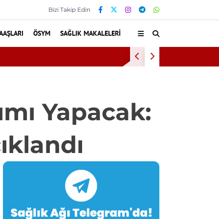
Bizi Takip Edin
AAŞLARI
ÖSYM
SAĞLIK MAKALELERI
Diş eti kanaması
lımı Yapacak:
çıklandı