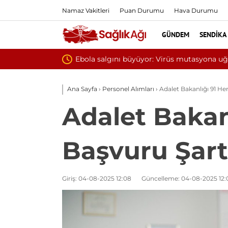
Namaz Vakitleri
Puan Durumu
Hava Durumu
GÜNDEM
SENDIKA
Yılın ilk 6 ayında 1
Ana Sayfa
›
Personel Alımları
›
Adalet Bakanlığı 91 Hem
Adalet Bakan
Başvuru Şartl
Giriş: 04-08-2025 12:08
Güncelleme: 04-08-2025 12: