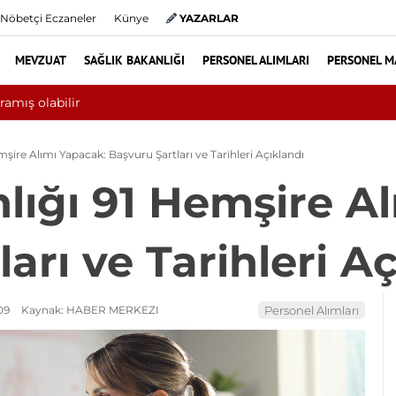
Nöbetçi Eczaneler
Künye
YAZARLAR
MEVZUAT
SAĞLIK BAKANLIĞI
PERSONEL ALIMLARI
PERSONEL M
0 bini aşkın hasta hiperbarik oksijen tedavisinden yararlandı
şire Alımı Yapacak: Başvuru Şartları ve Tarihleri Açıklandı
lığı 91 Hemşire A
arı ve Tarihleri A
09
Kaynak: HABER MERKEZI
Personel Alımları