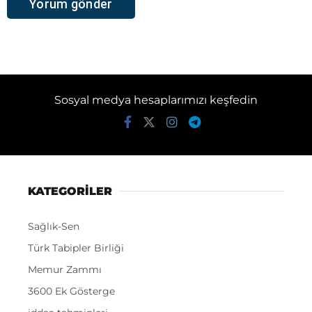
Sosyal medya hesaplarımızı keşfedin
KATEGORİLER
Sağlık-Sen
Türk Tabipler Birliği
Memur Zammı
3600 Ek Gösterge