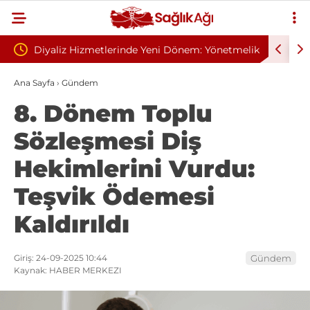
 Yeni Dönem: Yönetmelik
Sivilce Sandı, Cilt Kanseri Çıktı: Ameliy
lindi
Dikişle Uyandı
Ana Sayfa
›
Gündem
8. Dönem Toplu
Sözleşmesi Diş
Hekimlerini Vurdu:
Teşvik Ödemesi
Kaldırıldı
Giriş: 24-09-2025 10:44
Gündem
Kaynak: HABER MERKEZI