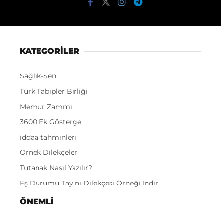
KATEGORİLER
Sağlık-Sen
Türk Tabipler Birliği
Memur Zammı
3600 Ek Gösterge
iddaa tahminleri
Örnek Dilekçeler
Tutanak Nasıl Yazılır?
Eş Durumu Tayini Dilekçesi Örneği İndir
ÖNEMLI