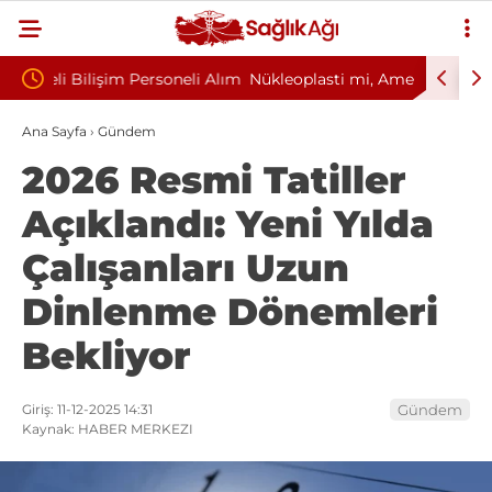
eli Alım
Nükleoplasti mi, Ameliyat mı? Bel ve Boyun
Kültür 
Fıtığında Doğru Tedavi Seçimi
Başkanlı
Ana Sayfa
›
Gündem
2026 Resmi Tatiller
Açıklandı: Yeni Yılda
Çalışanları Uzun
Dinlenme Dönemleri
Bekliyor
Giriş: 11-12-2025 14:31
Gündem
Kaynak: HABER MERKEZI