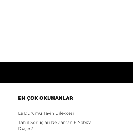
EN ÇOK OKUNANLAR
Eş Durumu Tayin Dilekçesi
Tahlil Sonuçları Ne Zaman E Nabıza
Düşer?