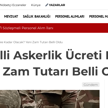
Nöbetçi Eczaneler
Künye
YAZARLAR
MEVZUAT
SAĞLIK BAKANLIĞI
PERSONEL ALIMLARI
PERSONEL M
Eskişehir Osmangazi Üniversitesi 2026 Sözle
 Ne Kadar Olacak? Yeni Zam Tutarı Belli Oldu
li Askerlik Ücreti
 Zam Tutarı Belli 
Gündem