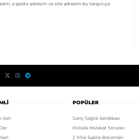
dım, e-posta adresim ve site adresim bu tarayıcıya
MLI
POPÜLER
m Sen
Genç Sağlık Sendikası
Der
Polislik Mülakat Soruları
 Sen
2 Yıllık Sağlık Bölümleri