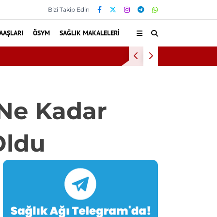
Bizi Takip Edin
AAŞLARI
ÖSYM
SAĞLIK MAKALELERI
şmeli Personel Alımı İlanı: 203 Kişi Aranıyor
 Ne Kadar
Oldu