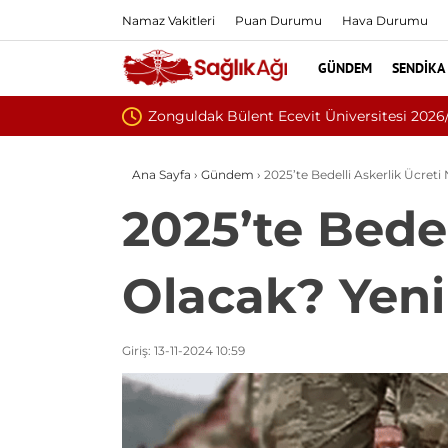
Namaz Vakitleri
Puan Durumu
Hava Durumu
GÜNDEM
SENDIKA
özleşmeli Personel Alım İlanı
Ana Sayfa
›
Gündem
›
2025’te Bedelli Askerlik Ücreti
2025’te Bedel
Olacak? Yeni
Giriş: 13-11-2024 10:59