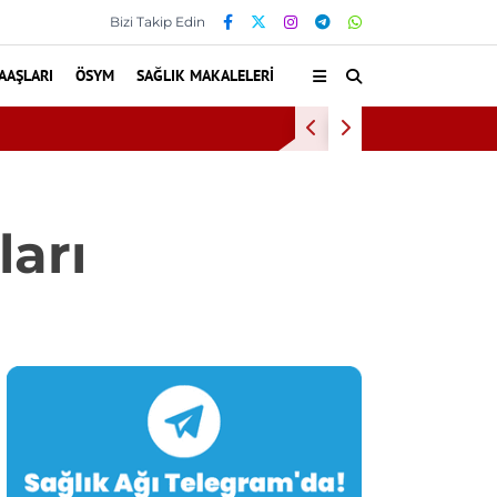
Bizi Takip Edin
AAŞLARI
ÖSYM
SAĞLIK MAKALELERI
Bilkent Şeh
ları