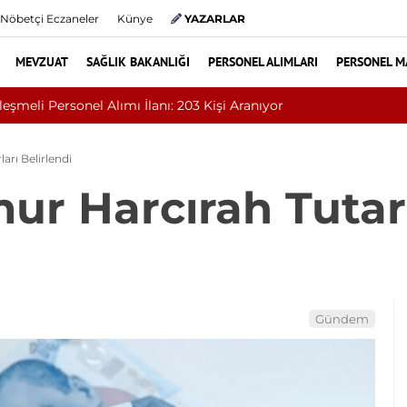
Nöbetçi Eczaneler
Künye
YAZARLAR
MEVZUAT
SAĞLIK BAKANLIĞI
PERSONEL ALIMLARI
PERSONEL M
esi 131 Sözleşmeli Personel Alımı İlanı
arı Belirlendi
ur Harcırah Tutar
Gündem