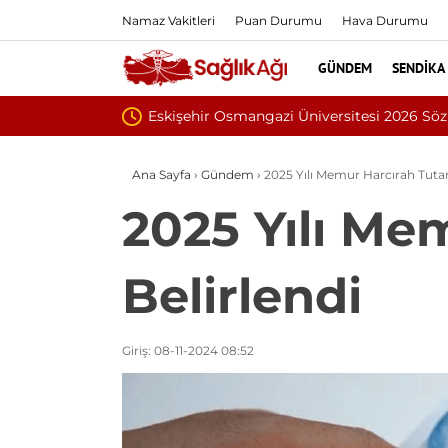
Namaz Vakitleri
Puan Durumu
Hava Durumu
GÜNDEM
SENDIKA
nıyor
İnönü Üniversit
Ana Sayfa
›
Gündem
›
2025 Yılı Memur Harcırah Tutarl
2025 Yılı Mem
Belirlendi
Giriş: 08-11-2024 08:52