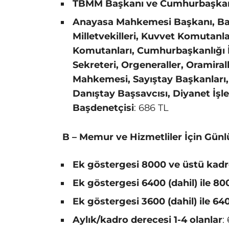
TBMM Başkanı ve Cumhurbaşkanı
Anayasa Mahkemesi Başkanı, Ba
Milletvekilleri, Kuvvet Komutanl
Komutanları, Cumhurbaşkanlığı İ
Sekreteri, Orgeneraller, Oramiral
Mahkemesi, Sayıştay Başkanları,
Danıştay Başsavcısı, Diyanet İş
Başdenetçisi
: 686 TL
B – Memur ve Hizmetliler İçin Günl
Ek göstergesi 8000 ve üstü kadr
Ek göstergesi 6400 (dahil) ile 800
Ek göstergesi 3600 (dahil) ile 640
Aylık/kadro derecesi 1-4 olanlar
: