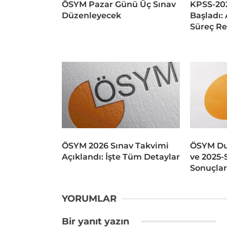
ÖSYM Pazar Günü Üç Sınav
KPSS-202
Düzenleyecek
Başladı: 
Süreç Re
ÖSYM 2026 Sınav Takvimi
ÖSYM Du
Açıklandı: İşte Tüm Detaylar
ve 2025-
Sonuçlar
YORUMLAR
Bir yanıt yazın