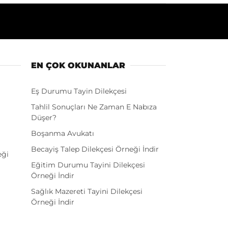
EN ÇOK OKUNANLAR
Eş Durumu Tayin Dilekçesi
Tahlil Sonuçları Ne Zaman E Nabıza
Düşer?
Boşanma Avukatı
Becayiş Talep Dilekçesi Örneği İndir
eği
Eğitim Durumu Tayini Dilekçesi
Örneği İndir
Sağlık Mazereti Tayini Dilekçesi
Örneği İndir