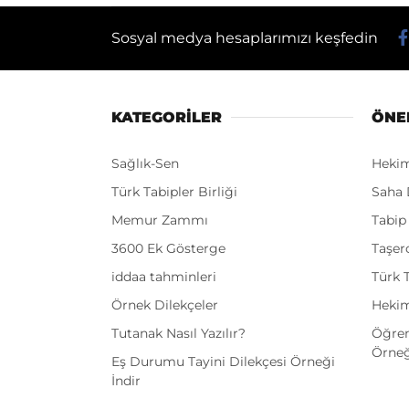
Sosyal medya hesaplarımızı keşfedin
KATEGORİLER
ÖNE
Sağlık-Sen
Heki
Türk Tabipler Birliği
Saha 
Memur Zammı
Tabip
3600 Ek Gösterge
Taşer
iddaa tahminleri
Türk T
Örnek Dilekçeler
Hekim
Tutanak Nasıl Yazılır?
Öğren
Örneğ
Eş Durumu Tayini Dilekçesi Örneği
İndir