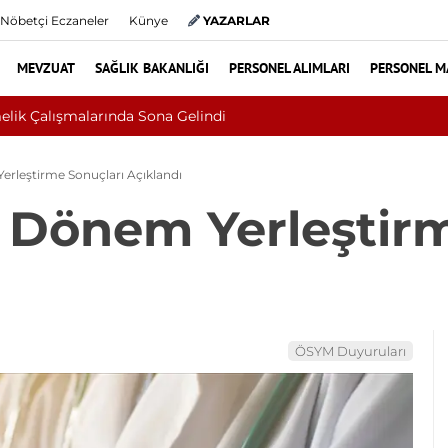
Nöbetçi Eczaneler
Künye
YAZARLAR
MEVZUAT
SAĞLIK BAKANLIĞI
PERSONEL ALIMLARI
PERSONEL M
Sivilce Sandı, Cilt Kanseri Çıktı: Ameliy
rleştirme Sonuçları Açıklandı
 Dönem Yerleştirm
ÖSYM Duyuruları