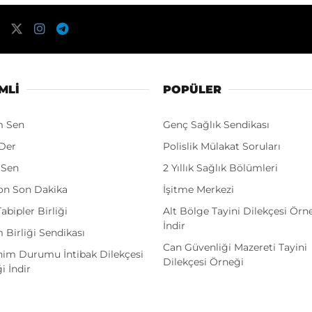
MLI
POPÜLER
m Sen
Genç Sağlık Sendikası
Der
Polislik Mülakat Soruları
 Sen
2 Yıllık Sağlık Bölümleri
on Son Dakika
İşitme Merkezi
abipler Birliği
Alt Bölge Tayini Dilekçesi Örn
İndir
 Birliği Sendikası
Can Güvenliği Mazereti Tayini
im Durumu İntibak Dilekçesi
Dilekçesi Örneği
i İndir