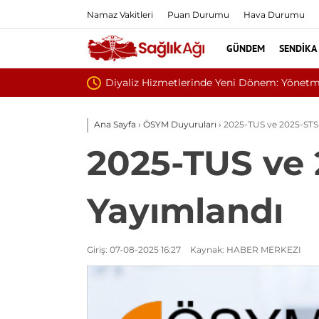
Namaz Vakitleri
Puan Durumu
Hava Durumu
GÜNDEM
SENDIKA
i
Sivilce
Ana Sayfa
›
ÖSYM Duyuruları
›
2025-TUS ve 2025-STS S
2025-TUS ve 
Yayımlandı
Giriş: 07-08-2025 16:27
Kaynak: HABER MERKEZI