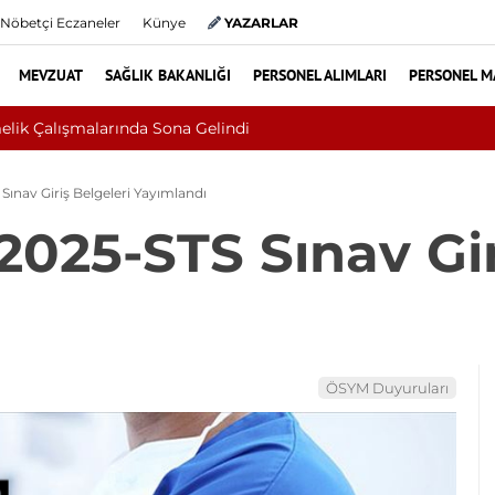
Nöbetçi Eczaneler
Künye
YAZARLAR
MEVZUAT
SAĞLIK BAKANLIĞI
PERSONEL ALIMLARI
PERSONEL M
 Sandı, Cilt Kanseri Çıktı: Ameliyattan 60 Dikişle Uyandı
ınav Giriş Belgeleri Yayımlandı
2025-STS Sınav Gir
ÖSYM Duyuruları