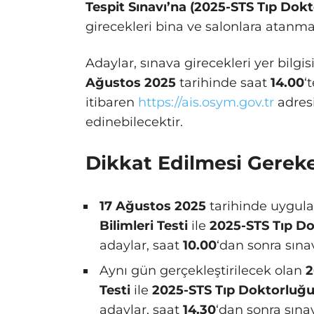
Tespit Sınavı’na (2025-STS Tıp Dok
girecekleri bina ve salonlara atanm
Adaylar, sınava girecekleri yer bilgi
Ağustos 2025
tarihinde saat
14.00
‘
itibaren
https://ais.osym.gov.tr
adres
edinebilecektir.
Dikkat Edilmesi Gerek
17 Ağustos 2025
tarihinde uygul
Bilimleri Testi
ile
2025-STS Tıp Do
adaylar, saat
10.00
‘dan sonra sına
Aynı gün gerçekleştirilecek olan
2
Testi
ile
2025-STS Tıp Doktorluğu
adaylar, saat
14.30
‘dan sonra sına