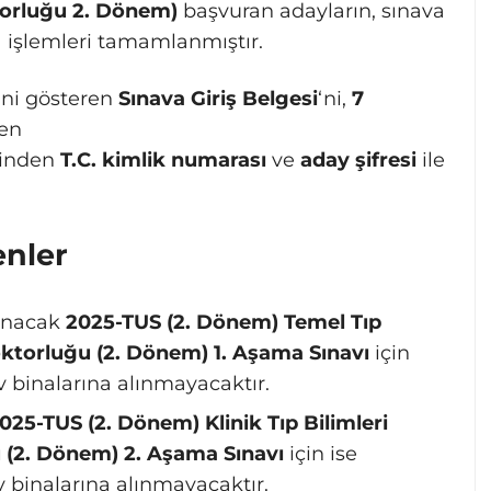
torluğu 2. Dönem)
başvuran adayların, sınava
a işlemleri tamamlanmıştır.
sini gösteren
Sınava Giriş Belgesi
‘ni,
7
ten
inden
T.C. kimlik numarası
ve
aday şifresi
ile
enler
anacak
2025-TUS (2. Dönem) Temel Tıp
ktorluğu (2. Dönem) 1. Aşama Sınavı
için
v binalarına alınmayacaktır.
025-TUS (2. Dönem) Klinik Tıp Bilimleri
 (2. Dönem) 2. Aşama Sınavı
için ise
v binalarına alınmayacaktır.