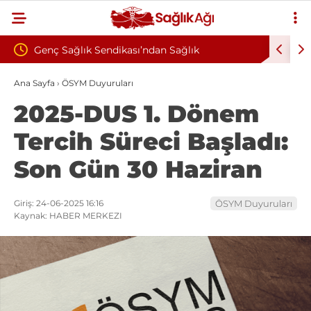
ı’ndan Sağlık
Çankırı Devlet Hastanesi’nde Sendika
 Şiddete Tepki: “Korkuyla
İddiası: Maaş Kesme Cezası Talep Edil
Ana Sayfa
›
ÖSYM Duyuruları
2025-DUS 1. Dönem
ak İstiyoruz”
Tercih Süreci Başladı:
Son Gün 30 Haziran
Giriş: 24-06-2025 16:16
ÖSYM Duyuruları
Kaynak: HABER MERKEZI