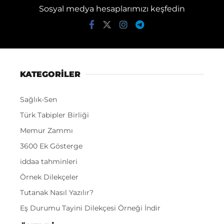
Sosyal medya hesaplarımızı keşfedin
KATEGORİLER
Sağlık-Sen
Türk Tabipler Birliği
Memur Zammı
3600 Ek Gösterge
iddaa tahminleri
Örnek Dilekçeler
Tutanak Nasıl Yazılır?
Eş Durumu Tayini Dilekçesi Örneği İndir