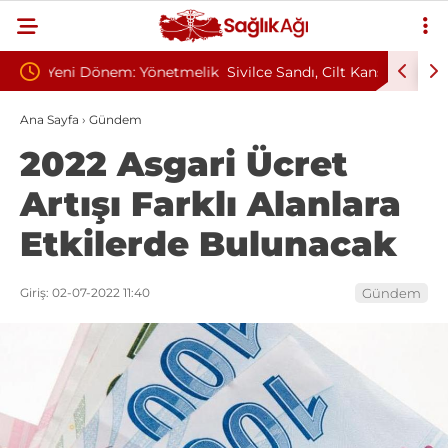
etmelik
Sivilce Sandı, Cilt Kanseri Çıktı: Ameliyattan 60
Baş Dön
Dikişle Uyandı
Sendrom
Ana Sayfa
›
Gündem
2022 Asgari Ücret
Artışı Farklı Alanlara
Etkilerde Bulunacak
Giriş: 02-07-2022 11:40
Gündem