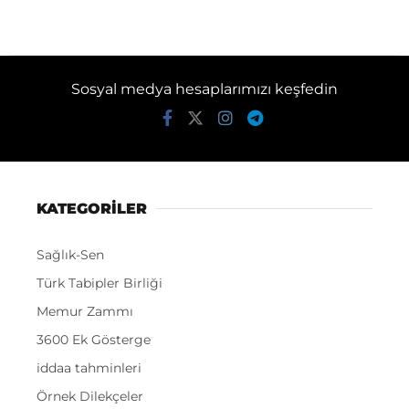
Sosyal medya hesaplarımızı keşfedin
KATEGORİLER
Sağlık-Sen
Türk Tabipler Birliği
Memur Zammı
3600 Ek Gösterge
iddaa tahminleri
Örnek Dilekçeler