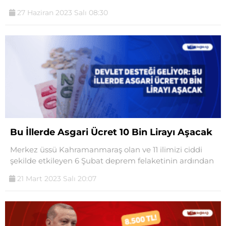
27 Haziran 2023 Salı 08:30
Bu İllerde Asgari Ücret 10 Bin Lirayı Aşacak
Merkez üssü Kahramanmaraş olan ve 11 ilimizi ciddi
şekilde etkileyen 6 Şubat deprem felaketinin ardından
21 Mart 2023 Salı 20:07