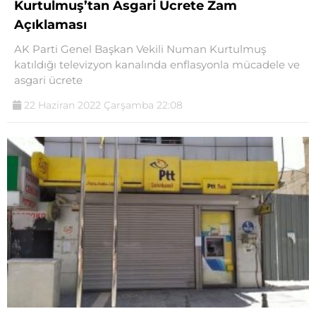
Kurtulmuş’tan Asgari Ücrete Zam
Açıklaması
AK Parti Genel Başkan Vekili Numan Kurtulmuş
katıldığı televizyon kanalında enflasyonla mücadele ve
asgari ücrete
22 Haziran 2022 Çarşamba 22:08