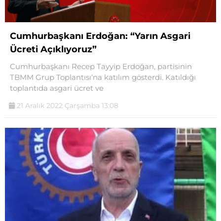
Cumhurbaşkanı Erdoğan: “Yarın Asgari
Ücreti Açıklıyoruz”
Cumhurbaşkanı Recep Tayyip Erdoğan, partisinin
TBMM Grup Toplantısı‘na katılım gösterdi. Katıldığı
toplantıda asgari ücret ve
21 Aralık 2022 Çarşamba 13:08