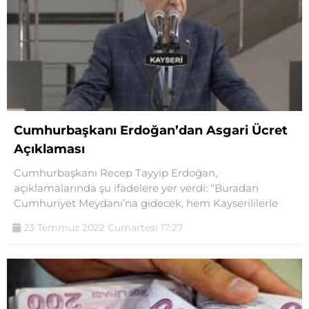
Cumhurbaşkanı Erdoğan’dan Asgari Ücret
Açıklaması
Cumhurbaşkanı Recep Tayyip Erdoğan,
açıklamalarında şu ifadelere yer verdi: “Buradan
Cumhuriyet Meydanı’na gidecek, hem Kayserililerle
23 Temmuz 2022 Cumartesi 17:27