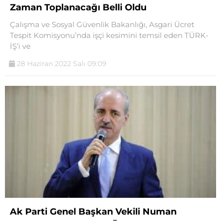
Zaman Toplanacağı Belli Oldu
Çalışma ve Sosyal Güvenlik Bakanlığı, Asgari Ücret
Tespit Komisyonu’nda işçi kesimini temsil eden TÜRK-
İŞ’i ve
28 Haziran 2022 Salı 09:09
Ak Parti Genel Başkan Vekili Numan