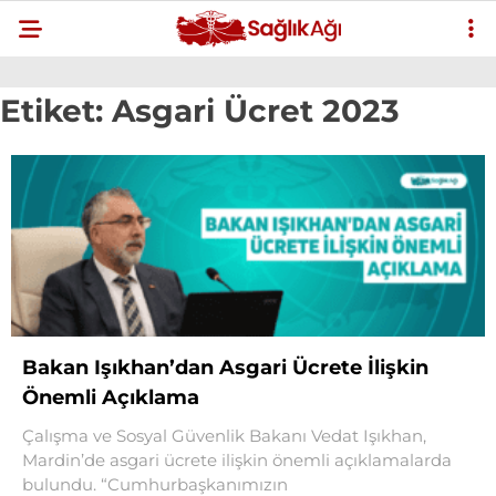
Etiket:
Asgari Ücret 2023
Bakan Işıkhan’dan Asgari Ücrete İlişkin
Önemli Açıklama
Çalışma ve Sosyal Güvenlik Bakanı Vedat Işıkhan,
Mardin’de asgari ücrete ilişkin önemli açıklamalarda
bulundu. “Cumhurbaşkanımızın