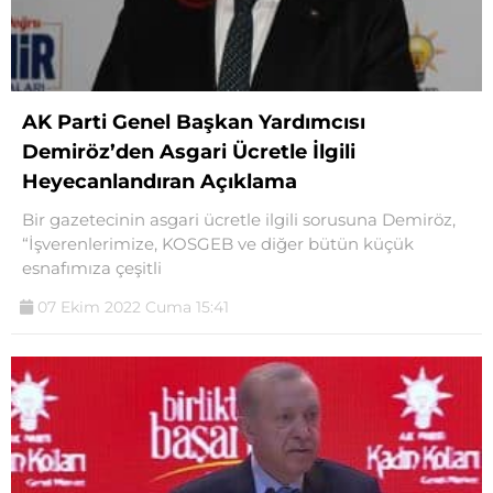
AK Parti Genel Başkan Yardımcısı
Demiröz’den Asgari Ücretle İlgili
Heyecanlandıran Açıklama
Bir gazetecinin asgari ücretle ilgili sorusuna Demiröz,
“İşverenlerimize, KOSGEB ve diğer bütün küçük
esnafımıza çeşitli
07 Ekim 2022 Cuma 15:41