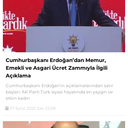
Cumhurbaşkanı Erdoğan’dan Memur,
Emekli ve Asgari Ücret Zammıyla İlgili
Açıklama
Cumhurbaşkanı Erdoğan’ın açıklamalarından satır
başları: AK Parti Türk siyasi hayatında en yaygın ve
etkin kadın
27 Eylül 2022 Salı 22:09