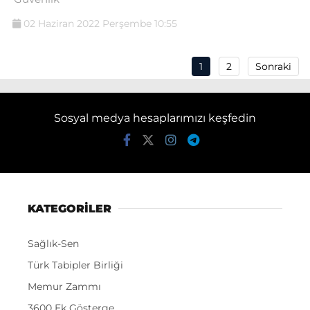
02 Haziran 2022 Perşembe 10:55
1
2
Sonraki
Sosyal medya hesaplarımızı keşfedin
KATEGORİLER
Sağlık-Sen
Türk Tabipler Birliği
Memur Zammı
3600 Ek Gösterge