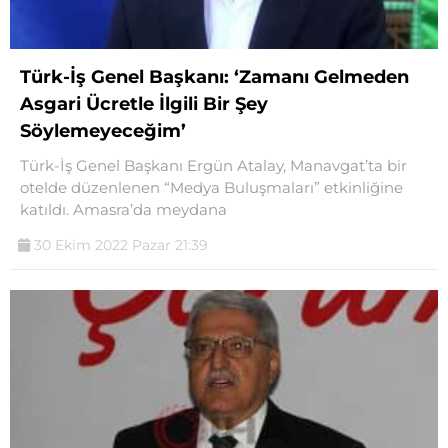
Türk-İş Genel Başkanı: ‘Zamanı Gelmeden
Asgari Ücretle İlgili Bir Şey
Söylemeyeceğim’
Türk-İş Genel Başkanı Ergün Atalay, Manavgat’ta bir
otelde düzenlenen “Medya Buluşmaları” etkinliğine
katıldı. Amasra’da meydana
30 Ekim 2022 Pazar 21:39