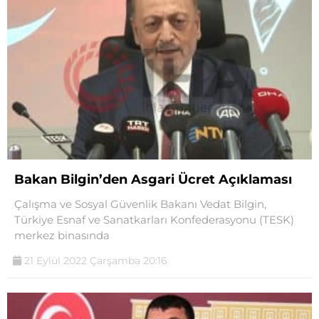
Bakan Bilgin’den Asgari Ücret Açıklaması
Çalışma ve Sosyal Güvenlik Bakanı Vedat Bilgin,
Türkiye Esnaf ve Sanatkarları Konfederasyonu (TESK)
merkez binasında
21 Eylül 2022 Çarşamba 20:16