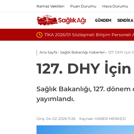
Namaz Vakitleri
Puan Durumu
Hava Durumu
GÜNDEM
SENDIKA
Nükleoplasti mi, Ameli
Ana Sayfa
›
Sağlık Bakanlığı Haberleri
›
127. DHY İçin İ
127. DHY İçin
Sağlık Bakanlığı, 127. dönem 
yayımlandı.
Giriş: 04-02-2026 11:26
Kaynak: HABER MERKEZI