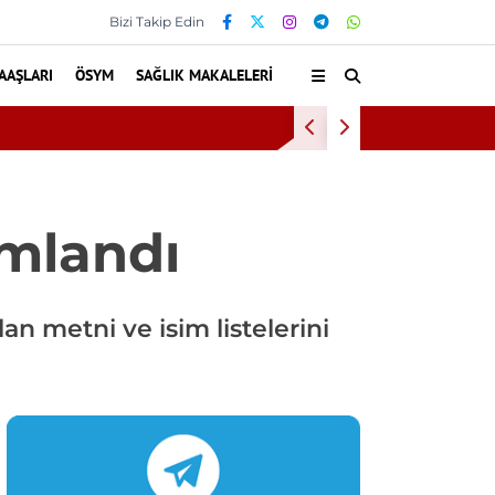
Bizi Takip Edin
AAŞLARI
ÖSYM
SAĞLIK MAKALELERI
Kültür ve Turizm Bak
ımlandı
an metni ve isim listelerini