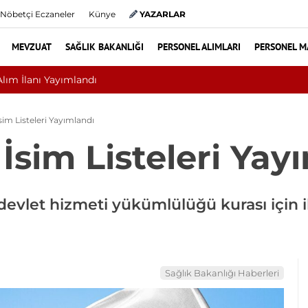
Nöbetçi Eczaneler
Künye
YAZARLAR
MEVZUAT
SAĞLIK BAKANLIĞI
PERSONEL ALIMLARI
PERSONEL M
yat mı? Bel ve Boyun Fıtığında Doğru Tedavi Seçimi
sim Listeleri Yayımlandı
 İsim Listeleri Yay
devlet hizmeti yükümlülüğü kurası için il
Sağlık Bakanlığı Haberleri