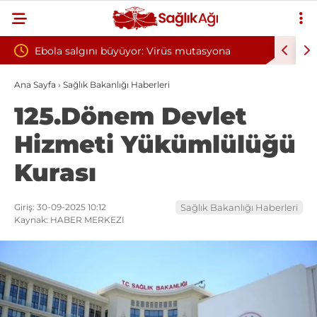
yor: Virüs mutasyona
Yılın ilk 6 ayında 10 bini aşkın hasta
oksijen tedavisinden yararlandı
Ana Sayfa
›
Sağlık Bakanlığı Haberleri
125.Dönem Devlet
Hizmeti Yükümlülüğü
Kurası
Giriş: 30-09-2025 10:12
Sağlık Bakanlığı Haberleri
Kaynak: HABER MERKEZI