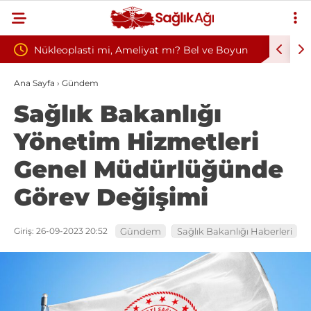
Ameliyat mı? Bel ve Boyun
Kültür ve Turizm Bakanlığı Uludağ
edavi Seçimi
Başkanlığı 11 Sürekli İşçi Alımı Du
Ana Sayfa
›
Gündem
Sağlık Bakanlığı
Yönetim Hizmetleri
Genel Müdürlüğünde
Görev Değişimi
Giriş: 26-09-2023 20:52
Gündem
Sağlık Bakanlığı Haberleri