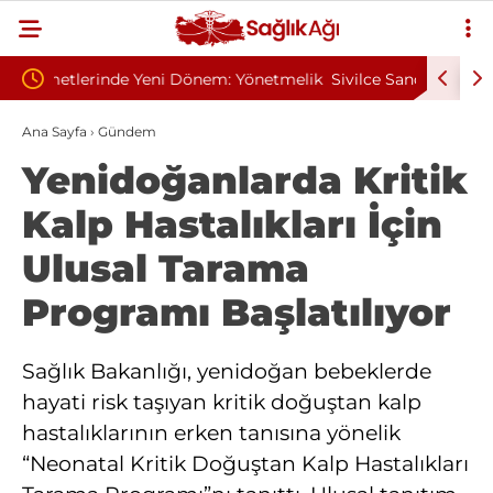
önetmelik
Sivilce Sandı, Cilt Kanseri Çıktı: Ameliyattan 60
Baş D
Dikişle Uyandı
Sendr
Ana Sayfa
›
Gündem
Yenidoğanlarda Kritik
Kalp Hastalıkları İçin
Ulusal Tarama
Programı Başlatılıyor
Sağlık Bakanlığı, yenidoğan bebeklerde
hayati risk taşıyan kritik doğuştan kalp
hastalıklarının erken tanısına yönelik
“Neonatal Kritik Doğuştan Kalp Hastalıkları