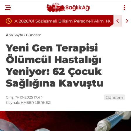
 Personeli Alım
Nükleoplasti mi, Ameliyat mı? Bel ve Boyun
Fıtığında Doğru Tedavi Seçimi
Ana Sayfa
›
Gündem
Yeni Gen Terapisi
Ölümcül Hastalığı
Yeniyor: 62 Çocuk
Sağlığına Kavuştu
Giriş: 17-10-2025 17:44
Gündem
Kaynak: HABER MERKEZI