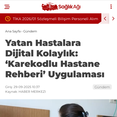
şmeli Bilişim Personeli Alım
Nükleoplasti mi, Ameliyat mı? Bel
Fıtığında Doğru Tedavi Seçimi
Ana Sayfa
›
Gündem
Yatan Hastalara
Dijital Kolaylık:
‘Karekodlu Hastane
Rehberi’ Uygulaması
Giriş: 29-09-2025 10:37
Gündem
Kaynak: HABER MERKEZI