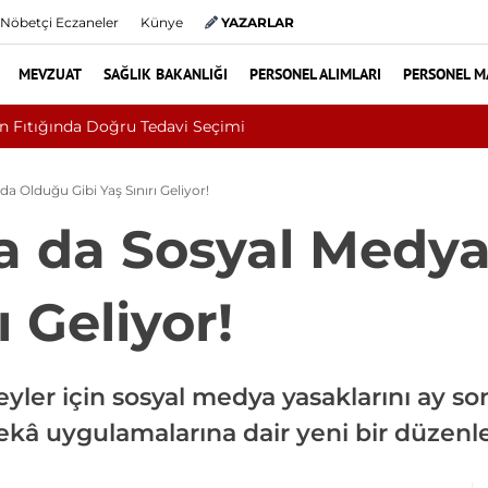
Nöbetçi Eczaneler
Künye
YAZARLAR
MEVZUAT
SAĞLIK BAKANLIĞI
PERSONEL ALIMLARI
PERSONEL M
anlığı Uludağ Alan Başkanlığı 11 Sürekli İşçi Alımı Duyuruldu
 Olduğu Gibi Yaş Sınırı Geliyor!
a da Sosyal Medy
ı Geliyor!
reyler için sosyal medya yasaklarını ay 
zekâ uygulamalarına dair yeni bir düzenl