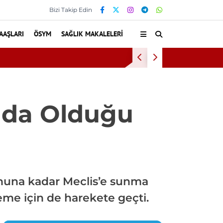
Bizi Takip Edin
AAŞLARI
ÖSYM
SAĞLIK MAKALELERI
Bu Alışkanlıklar 
ada Olduğu
sonuna kadar Meclis’e sunma
eme için de harekete geçti.