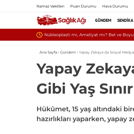
Namaz Vakitleri
Puan Durumu
Hava Durumu
GÜNDEM
SENDIKA
Kültür ve Turizm Bak
Ana Sayfa
›
Gündem
›
Yapay Zekaya da Sosyal Medyada
Yapay Zekay
Gibi Yaş Sınır
Hükûmet, 15 yaş altındaki bi
hazırlıkları yaparken, yapay 