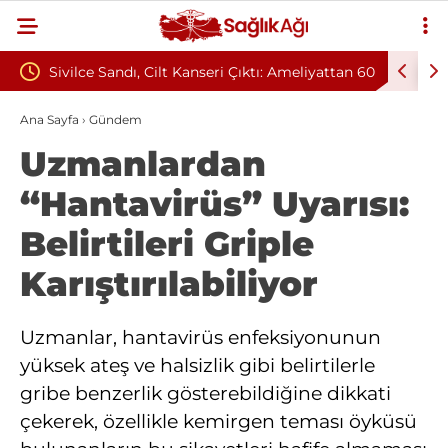
tmelik
Sivilce Sandı, Cilt Kanseri Çıktı: Ameliyattan 60
Baş Dönm
Dikişle Uyandı
Sendromu
Ana Sayfa
›
Gündem
Uzmanlardan
“Hantavirüs” Uyarısı:
Belirtileri Griple
Karıştırılabiliyor
Uzmanlar, hantavirüs enfeksiyonunun
yüksek ateş ve halsizlik gibi belirtilerle
gribe benzerlik gösterebildiğine dikkati
çekerek, özellikle kemirgen teması öyküsü