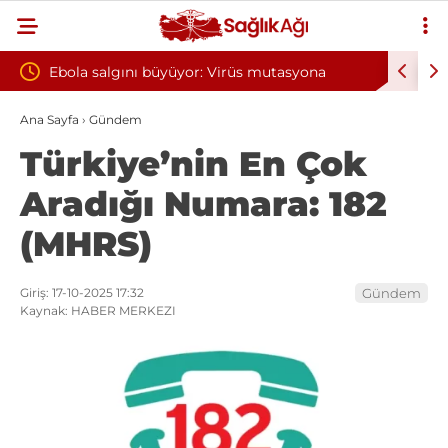
yor: Virüs mutasyona
Yılın ilk 6 ayında 10 bini aşkın hasta
oksijen tedavisinden yararlandı
Ana Sayfa
›
Gündem
Türkiye’nin En Çok
Aradığı Numara: 182
(MHRS)
Giriş: 17-10-2025 17:32
Gündem
Kaynak: HABER MERKEZI