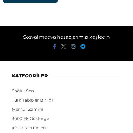
Sosyal medya hesaplarımızı keşfedin
KATEGORİLER
Sağlık-Sen
Türk Tabipler Birliği
Memur Zammı
3600 Ek Gösterge
iddaa tahminleri