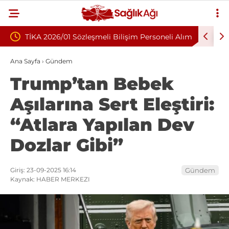
meli Bilişim Personeli Alım
Nükleoplasti mi, Ameliyat mı? Bel 
Fıtığında Doğru Tedavi Seçimi
Ana Sayfa
›
Gündem
Trump’tan Bebek
Aşılarına Sert Eleştiri:
“Atlara Yapılan Dev
Dozlar Gibi”
Giriş: 23-09-2025 16:14
Gündem
Kaynak: HABER MERKEZI