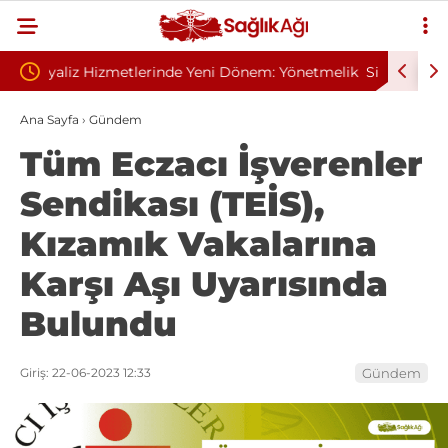
nem: Yönetmelik
Sivilce Sandı, Cilt Kanseri Çıktı: Ameliyattan 60
Dikişle Uyandı
Ana Sayfa
›
Gündem
Tüm Eczacı İşverenler
Sendikası (TEİS),
Kızamık Vakalarına
Karşı Aşı Uyarısında
Bulundu
Giriş: 22-06-2023 12:33
Gündem