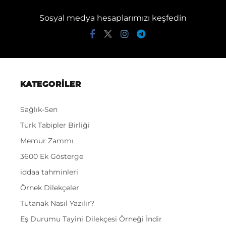
Sosyal medya hesaplarımızı keşfedin
KATEGORİLER
Sağlık-Sen
Türk Tabipler Birliği
Memur Zammı
3600 Ek Gösterge
iddaa tahminleri
Örnek Dilekçeler
Tutanak Nasıl Yazılır?
Eş Durumu Tayini Dilekçesi Örneği İndir