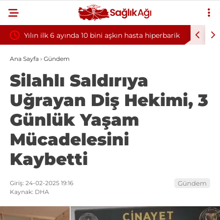
Yılın ilk 6 ayında 10 bini aşkın hasta hiperbarik
Diş eti k
oksijen tedavisinden yararlandı
sorununun
Ana Sayfa
›
Gündem
Silahlı Saldırıya
Uğrayan Diş Hekimi, 3
Günlük Yaşam
Mücadelesini
Kaybetti
Giriş: 24-02-2025 19:16
Gündem
Kaynak: DHA