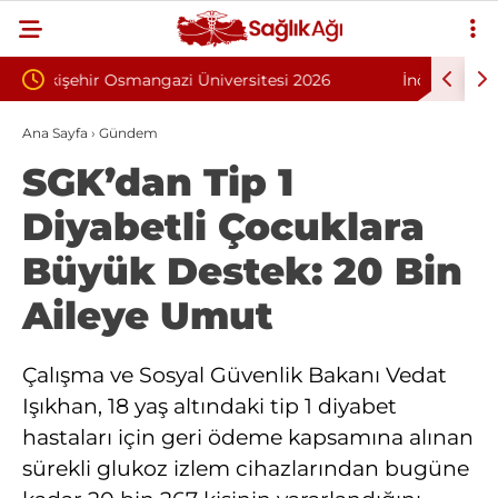
si 2026
İnönü Üniversitesi 131 Sözleşmeli Personel
 203 Kişi
Alımı İlanı
Ana Sayfa
›
Gündem
SGK’dan Tip 1
Diyabetli Çocuklara
Büyük Destek: 20 Bin
Aileye Umut
Çalışma ve Sosyal Güvenlik Bakanı Vedat
Işıkhan, 18 yaş altındaki tip 1 diyabet
hastaları için geri ödeme kapsamına alınan
sürekli glukoz izlem cihazlarından bugüne