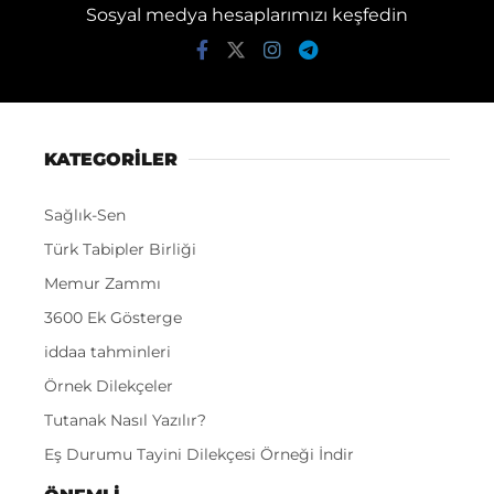
Sosyal medya hesaplarımızı keşfedin
KATEGORİLER
Sağlık-Sen
Türk Tabipler Birliği
Memur Zammı
3600 Ek Gösterge
iddaa tahminleri
Örnek Dilekçeler
Tutanak Nasıl Yazılır?
Eş Durumu Tayini Dilekçesi Örneği İndir