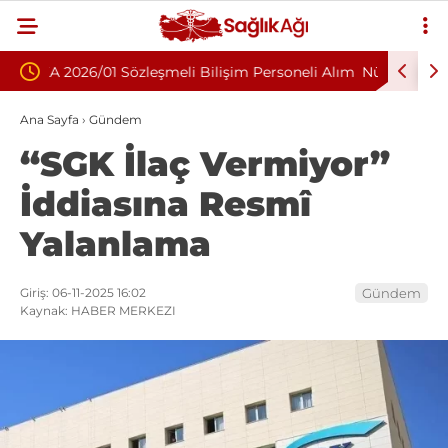
m Personeli Alım
Nükleoplasti mi, Ameliyat mı? Bel ve Boyun
Fıtığında Doğru Tedavi Seçimi
Ana Sayfa
›
Gündem
“SGK İlaç Vermiyor”
İddiasına Resmî
Yalanlama
Giriş: 06-11-2025 16:02
Gündem
Kaynak: HABER MERKEZI